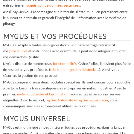
entreprises en
acquisition de données sécurisées
.
Ainsi, MyGus vous accompagne sur le terrain. Il établit un lien permanent entre
le bureau et le terrain et garantit l'intégrité de l'information avec le système de
pilotage.
MYGUS ET VOS PROCÉDURES
MyGus s'adapte à toutes les organisations. Son paramétrage retranscrit
vos
procédures
et instructions avec exactitude. Il peut donc intégrer et piloter
vos démarches Qualité.
MyGus dispose de nombreuses
fonctionnalités
. Grâce à elles, il devient plus facile
de respecter vos procédures (
fabrication
,
gestion de stocks
...). Ainsi, vous
sécurisez la gestion de vos process.
MyGus comprend aussi deux modules spécialisés. Ils sont conçus pour répondre
à certains besoins très spécifiques des entreprises en milieu industriel. Avec le
premier,
myGus Etiquettes et Certification
, vous éditez et personnalisez vos
étiquettes. Avec le second,
myGus Automate et myGus Supervision
, vous
communiquez avec des automates et utilisez leurs données.
MYGUS UNIVERSEL
MyGus est multilingue : il peut intégrer toutes vos procédures, dans la langue
que vous voulez. Ainsi, vous êtes sûr que vos procédures sont appliquées à la