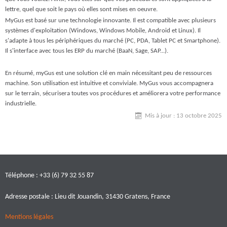
lettre, quel que soit le pays où elles sont mises en oeuvre.
MyGus est basé sur une technologie innovante. Il est compatible avec plusieurs
systèmes d'exploitation (Windows, Windows Mobile, Android et Linux). Il
s'adapte à tous les périphériques du marché (PC, PDA, Tablet PC et Smartphone).
Il s'interface avec tous les ERP du marché (BaaN, Sage, SAP...).
En résumé, myGus est une solution clé en main nécessitant peu de ressources
machine. Son utilisation est intuitive et conviviale. MyGus vous accompagnera
sur le terrain, sécurisera toutes vos procédures et améliorera votre performance
industrielle.
Mis à jour : 13 octobre 2025
Téléphone : +33 (6) 79 32 55 87
Adresse postale : Lieu dit Jouandin, 31430 Gratens, France
Mentions légales